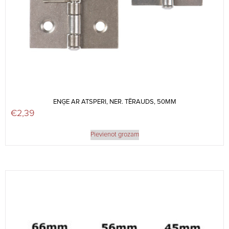
ENĢE AR ATSPERI, NER. TĒRAUDS, 50MM
€
2,39
Pievienot grozam