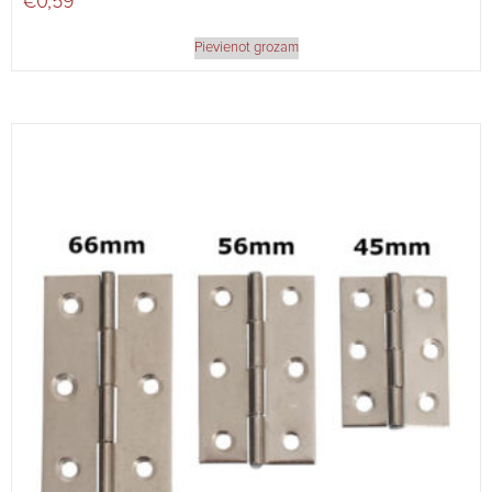
€
0,59
Pievienot grozam