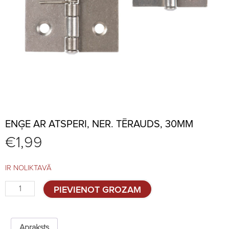
ENĢE AR ATSPERI, NER. TĒRAUDS, 30MM
€
1,99
IR NOLIKTAVĀ
Enģe
PIEVIENOT GROZAM
ar
atsperi,
ner.
tērauds,
Apraksts