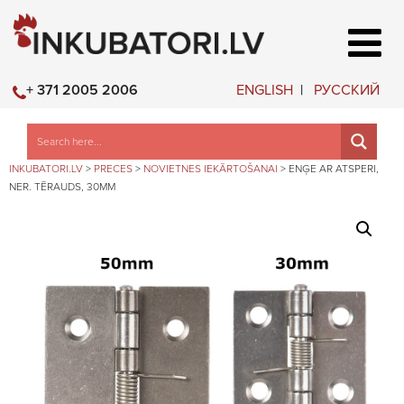
ENGLISH
РУССКИЙ
+ 371 2005 2006
INKUBATORI.LV
>
PRECES
>
NOVIETNES IEKĀRTOŠANAI
>
ENĢE AR ATSPERI,
NER. TĒRAUDS, 30MM