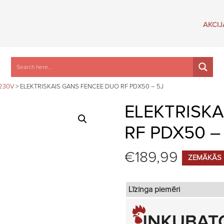
AKCIJ
/230V
>
ELEKTRISKAIS GANS FENCEE DUO RF PDX50 – 5J
ELEKTRISK
RF PDX50 –
€
189,99
ZEMĀKĀS 
Līzinga piemēri