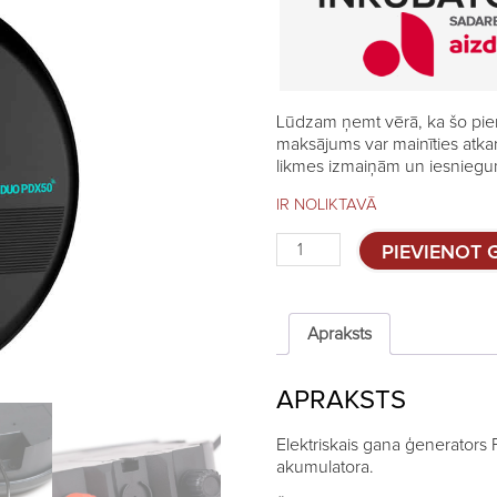
Lūdzam ņemt vērā, ka šo pie
maksājums var mainīties atka
likmes izmaiņām un iesniegum
IR NOLIKTAVĀ
Elektriskais
PIEVIENOT
gans
Fencee
DUO
RF
Apraksts
PDX50
-
APRAKSTS
5J
quantity
Elektriskais gana ģenerators
akumulatora.