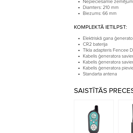
Nepieciešamie zemējuma 
Diamters: 210 mm
Biezums: 66 mm
KOMPLEKTĀ IETILPST:
Elektriskā gana ģenerato
CR2 baterija
Tīkla adapteris Fencee 
Kabelis ģeneratora savi
Kabelis ģeneratora savien
Kabelis ģeneratora piev
Standarta antena
SAISTĪTĀS PRECE