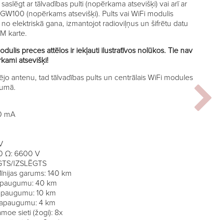
aslēgt ar tālvadības pulti (nopērkama atsevišķi) vai arī ar
GW100 (nopērkams atsevišķi). Pults vai WiFi modulis
no elektriskā gana, izmantojot radioviļņus un šifrētu datu
IM karte.
lis preces attēlos ir iekļauti ilustratīvos nolūkos. Tie nav
kami atsevišķi!
ējo antenu, tad tālvadības pults un centrālais WiFi modules
lumā.
40 mA
V
00 Ω: 6600 V
ĒGTS/IZSLĒGTS
līnijas garums: 140 km
 apaugumu: 40 km
u apaugumu: 10 km
u apaugumu: 4 km
moe sieti (žogi): 8x