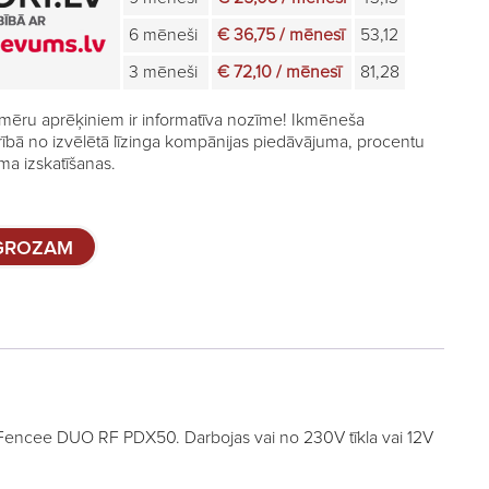
6 mēneši
€ 36,75 / mēnesī
53,12
3 mēneši
€ 72,10 / mēnesī
81,28
mēru aprēķiniem ir informatīva nozīme! Ikmēneša
rībā no izvēlētā līzinga kompānijas piedāvājuma, procentu
a izskatīšanas.
 GROZAM
 Fencee DUO RF PDX50. Darbojas vai no 230V tīkla vai 12V