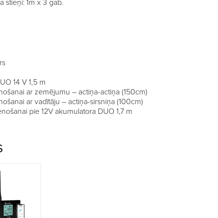
stieņi: 1m x 3 gab.
rs
DUO 14 V 1,5 m
enošanai ar zemējumu – actiņa-actiņa (150cm)
ošanai ar vadītāju – actiņa-sirsniņa (100cm)
ienošanai pie 12V akumulatora DUO 1,7 m
S