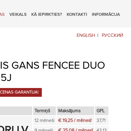
AS
VEIKALS
KĀ IEPIRKTIES?
KONTAKTI
INFORMĀCIJA
ENGLISH
РУССКИЙ
AIS GANS FENCEE DUO
 5J
CENAS GARANTIJA!
Termiņš
Maksājums
GPL
12 mēneši
€ 19,25 / mēnesī
37,71
9 mēneši
€ 25,08 / mēnesī
43,13