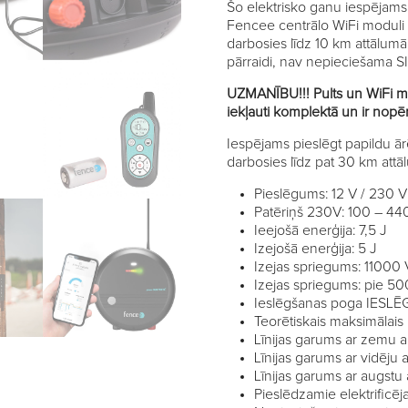
Šo elektrisko ganu iespējams s
Fencee centrālo WiFi moduli 
darbosies līdz 10 km attālumā 
pārraidi, nav nepieciešama S
UZMANĪBU!!! Pults un WiFi modu
iekļauti komplektā un ir nopēr
Iespējams pieslēgt papildu ār
darbosies līdz pat 30 km attā
Pieslēgums: 12 V / 230 V
Patēriņš 230V: 100 – 4
Ieejošā enerģija: 7,5 J
Izejošā enerģija: 5 J
Izejas spriegums: 11000 
Izejas spriegums: pie 5
Ieslēgšanas poga IESL
Teorētiskais maksimālais 
Līnijas garums ar zemu
Līnijas garums ar vidēj
Līnijas garums ar augst
Pieslēdzamie elektrificēja