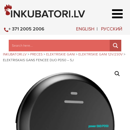
ENGLISH
РУССКИЙ
+ 371 2005 2006
INKUBATORI.LV
>
PRECES
>
ELEKTRISKIE GANI
>
ELEKTRISKIE GANI 12V/230V
>
ELEKTRISKAIS GANS FENCEE DUO PD50 – 5J