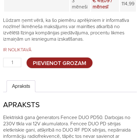
3
€ 49,09 /
114,99
mēneši
mēnesī
Lūdzam ņemt vērā, ka šo piemēru aprēķiniem ir informatīva
nozīme! Ikmēneša maksājums var mainīties atkarībā no
izvēlētā līzinga kompānijas piedāvājuma, procentu likmes
izmaiņām un iesnieguma izskatīšanas.
IR NOLIKTAVĀ
Elektriskais
PIEVIENOT GROZAM
gans
Fencee
DUO
PD50
Apraksts
-
5J
APRAKSTS
quantity
Elektriskā gana ģenerators Fencee DUO PD50. Darbojas no
230V tīkla vai 12V akumulatora. Fencee DUO PD sērijas
eletkriskie gani, atšķirībā no DUO RF PDX sērijas, nepārraida
informāciju radiofrekvencē, tāpēc tos nevar savienot ar