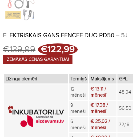
ELEKTRISKAIS GANS FENCEE DUO PD50 – 5J
Original
Current
€
139,99
€
122,99
price
price
was:
is:
ZEMĀKĀS CENAS GARANTIJA!
€139,99.
€122,99.
Līzinga piemēri
Termiņš
Maksājums
GPL
12
€ 13,11 /
48,04
mēneši
mēnesī
9
€ 17,08 /
56,50
mēneši
mēnesī
6
€ 25,02 /
72,18
mēneši
mēnesī