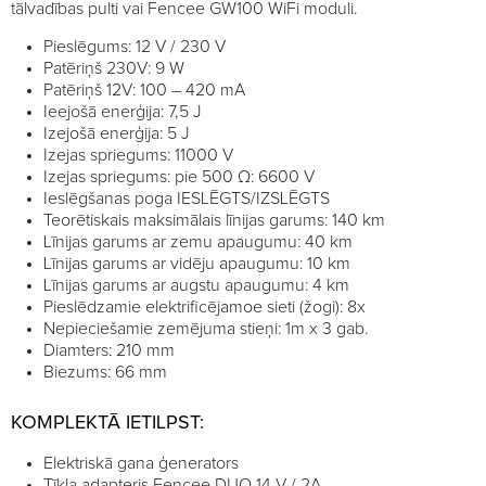
tālvadības pulti vai Fencee GW100 WiFi moduli.
Pieslēgums: 12 V / 230 V
Patēriņš 230V: 9 W
Patēriņš 12V: 100 – 420 mA
Ieejošā enerģija: 7,5 J
Izejošā enerģija: 5 J
Izejas spriegums: 11000 V
Izejas spriegums: pie 500 Ω: 6600 V
Ieslēgšanas poga IESLĒGTS/IZSLĒGTS
Teorētiskais maksimālais līnijas garums: 140 km
Līnijas garums ar zemu apaugumu: 40 km
Līnijas garums ar vidēju apaugumu: 10 km
Līnijas garums ar augstu apaugumu: 4 km
Pieslēdzamie elektrificējamoe sieti (žogi): 8x
Nepieciešamie zemējuma stieņi: 1m x 3 gab.
Diamters: 210 mm
Biezums: 66 mm
KOMPLEKTĀ IETILPST:
Elektriskā gana ģenerators
Tīkla adapteris Fencee DUO 14 V / 2A