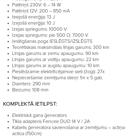
Patēriņš 230V: 6 – 14 W
Patēriņš 12V: 200 – 850 mA
Ieejošā enerģija: 13 J
Izejošā enerģija: 10 J
Izejas spriegums: 10000 V
Izejas spriegums: pie 500 Ω: 7000 V
Ieslēgšanas poga IESLĒGTS/IZSLĒGTS
Teorētiskais maksimālais līnijas garums: 300 km
Līnijas garums ar zemu apaugumu: 90 km
Līnijas garums ar vidēju apaugumu: 22 km
Līnijas garums ar augstu apaugumu: 10 km
Pieslēdzamie elektrificējamoe sieti (žogi): 27x
Nepieciešamie zemējuma stieņi: 1m x 5 gab.
Diamters: 290 mm
Biezums: 108 mm
KOMPLEKTĀ IETILPST:
Elektriskā gana ģenerators
Tīkla adapteris Fencee DUO 14 V / 2A
Kabelis ģeneratora savienošanai ar zemējumu – actiņa-
actiņa (150cm)