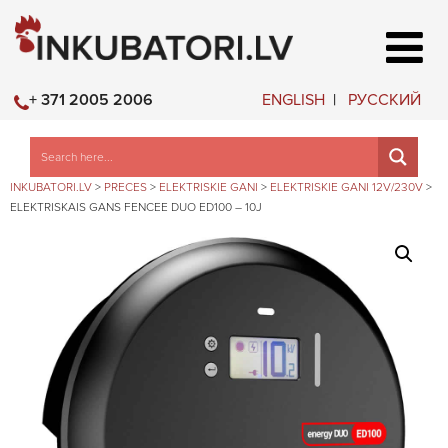
ENGLISH
РУССКИЙ
+ 371 2005 2006
INKUBATORI.LV
>
PRECES
>
ELEKTRISKIE GANI
>
ELEKTRISKIE GANI 12V/230V
>
ELEKTRISKAIS GANS FENCEE DUO ED100 – 10J