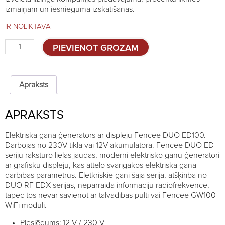
izmaiņām un iesnieguma izskatīšanas.
IR NOLIKTAVĀ
Elektriskais
PIEVIENOT GROZAM
gans
Fencee
DUO
ED100
Apraksts
-
10J
APRAKSTS
quantity
Elektriskā gana ģenerators ar displeju Fencee DUO ED100.
Darbojas no 230V tīkla vai 12V akumulatora. Fencee DUO ED
sēriju raksturo lielas jaudas, moderni elektrisko ganu ģeneratori
ar grafisku displeju, kas attēlo svarīgākos elektriskā gana
darbības parametrus. Eletkriskie gani šajā sērijā, atšķirībā no
DUO RF EDX sērijas, nepārraida informāciju radiofrekvencē,
tāpēc tos nevar savienot ar tālvadības pulti vai Fencee GW100
WiFi moduli.
Pieslēgums: 12 V / 230 V