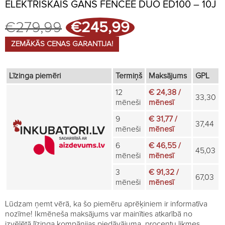
ELEKTRISKAIS GANS FENCEE DUO ED100 – 10J
Original
Current
€
279,99
€
245,99
price
price
was:
is:
ZEMĀKĀS CENAS GARANTIJA!
€279,99.
€245,99.
Līzinga piemēri
Termiņš
Maksājums
GPL
12
€ 24,38 /
33,30
mēneši
mēnesī
9
€ 31,77 /
37,44
mēneši
mēnesī
6
€ 46,55 /
45,03
mēneši
mēnesī
3
€ 91,32 /
67,03
mēneši
mēnesī
Lūdzam ņemt vērā, ka šo piemēru aprēķiniem ir informatīva
nozīme! Ikmēneša maksājums var mainīties atkarībā no
izvēlētā līzinga kompānijas piedāvājuma, procentu likmes