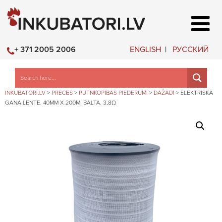
ENGLISH
РУССКИЙ
+ 371 2005 2006
INKUBATORI.LV
>
PRECES
>
PUTNKOPĪBAS PIEDERUMI
>
DAŽĀDI
>
ELEKTRISKĀ
GANA LENTE, 40MM X 200M, BALTA, 3,8Ω