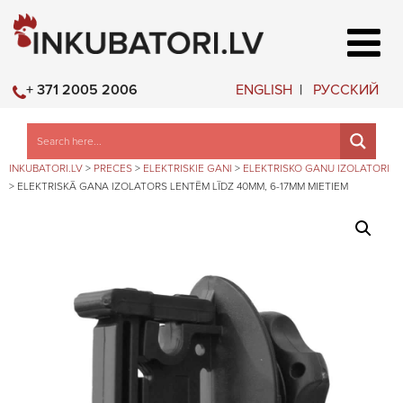
ENGLISH
РУССКИЙ
+ 371 2005 2006
INKUBATORI.LV
>
PRECES
>
ELEKTRISKIE GANI
>
ELEKTRISKO GANU IZOLATORI
>
ELEKTRISKĀ GANA IZOLATORS LENTĒM LĪDZ 40MM, 6-17MM MIETIEM