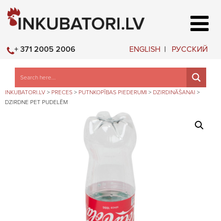
ENGLISH
РУССКИЙ
+ 371 2005 2006
INKUBATORI.LV
>
PRECES
>
PUTNKOPĪBAS PIEDERUMI
>
DZIRDINĀŠANAI
>
DZIRDNE PET PUDELĒM