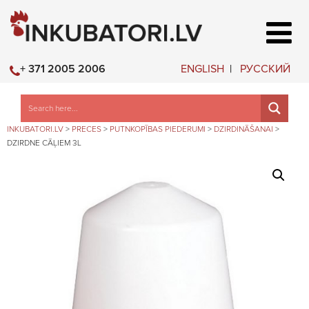
ENGLISH
РУССКИЙ
+ 371 2005 2006
INKUBATORI.LV
>
PRECES
>
PUTNKOPĪBAS PIEDERUMI
>
DZIRDINĀŠANAI
>
DZIRDNE CĀĻIEM 3L