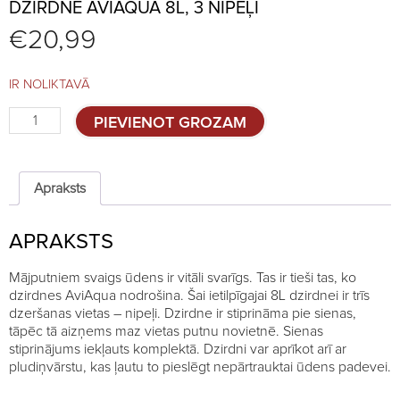
DZIRDNE AVIAQUA 8L, 3 NIPEĻI
€
20,99
IR NOLIKTAVĀ
Dzirdne
PIEVIENOT GROZAM
AviAqua
8L,
3
nipeļi
Apraksts
quantity
APRAKSTS
Mājputniem svaigs ūdens ir vitāli svarīgs. Tas ir tieši tas, ko
dzirdnes AviAqua nodrošina. Šai ietilpīgajai 8L dzirdnei ir trīs
dzeršanas vietas – nipeļi. Dzirdne ir stiprināma pie sienas,
tāpēc tā aizņems maz vietas putnu novietnē. Sienas
stiprinājums iekļauts komplektā. Dzirdni var aprīkot arī ar
pludiņvārstu, kas ļautu to pieslēgt nepārtrauktai ūdens padevei.