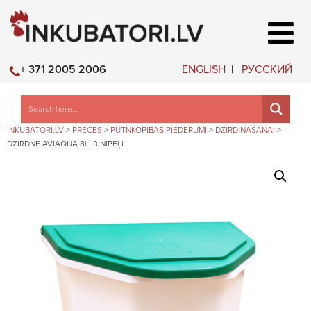
ENGLISH
РУССКИЙ
+ 371 2005 2006
INKUBATORI.LV
>
PRECES
>
PUTNKOPĪBAS PIEDERUMI
>
DZIRDINĀŠANAI
>
DZIRDNE AVIAQUA 8L, 3 NIPEĻI