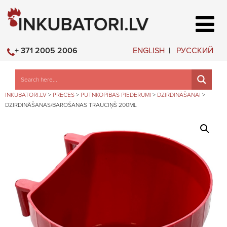
ENGLISH
РУССКИЙ
+ 371 2005 2006
INKUBATORI.LV
>
PRECES
>
PUTNKOPĪBAS PIEDERUMI
>
DZIRDINĀŠANAI
>
DZIRDINĀŠANAS/BAROŠANAS TRAUCIŅŠ 200ML