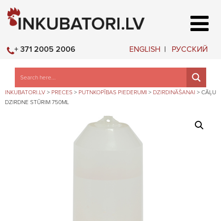
ENGLISH
РУССКИЙ
+ 371 2005 2006
INKUBATORI.LV
>
PRECES
>
PUTNKOPĪBAS PIEDERUMI
>
DZIRDINĀŠANAI
>
CĀĻU
DZIRDNE STŪRIM 750ML