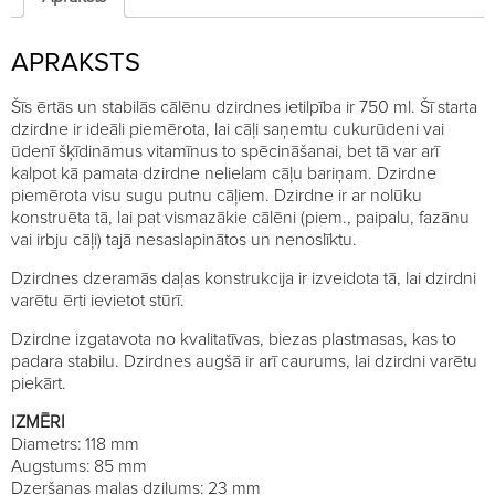
APRAKSTS
Šīs ērtās un stabilās cālēnu dzirdnes ietilpība ir 750 ml. Šī starta
dzirdne ir ideāli piemērota, lai cāļi saņemtu cukurūdeni vai
ūdenī šķīdināmus vitamīnus to spēcināšanai, bet tā var arī
kalpot kā pamata dzirdne nelielam cāļu bariņam. Dzirdne
piemērota visu sugu putnu cāļiem. Dzirdne ir ar nolūku
konstruēta tā, lai pat vismazākie cālēni (piem., paipalu, fazānu
vai irbju cāļi) tajā nesaslapinātos un nenoslīktu.
Dzirdnes dzeramās daļas konstrukcija ir izveidota tā, lai dzirdni
varētu ērti ievietot stūrī.
Dzirdne izgatavota no kvalitatīvas, biezas plastmasas, kas to
padara stabilu. Dzirdnes augšā ir arī caurums, lai dzirdni varētu
piekārt.
IZMĒRI
Diametrs: 118 mm
Augstums: 85 mm
Dzeršanas malas dziļums: 23 mm