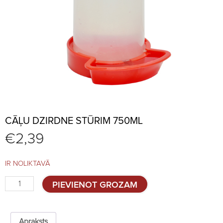
CĀĻU DZIRDNE STŪRIM 750ML
€
2,39
IR NOLIKTAVĀ
Cāļu
PIEVIENOT GROZAM
dzirdne
stūrim
750ml
quantity
Apraksts