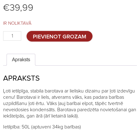
€
39,99
IR NOLIKTAVĀ
Barotava
PIEVIENOT GROZAM
KUBIC
Premium
50L
quantity
Apraksts
APRAKSTS
Ļoti ietilpīga, stabila barotava ar lielisku dizainu par ļoti izdevīgu
cenu! Barotavai ir liels, atverams vāks, kas padara barības
uzpildīšanu ļoti ērtu. Vāks ļauj barībai elpot, tāpēc tvertnē
neveidosies kondensāts. Barotava paredzēta novietošanai gan
iekštelpās, gan ārā (ārī lietainā laikā).
Ietilpība: 50L (aptuveni 34kg barības)