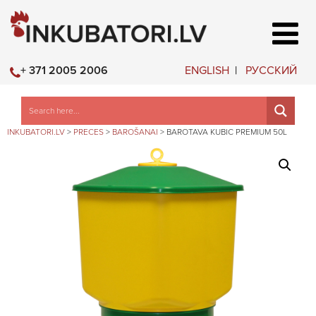
ENGLISH
РУССКИЙ
+ 371 2005 2006
INKUBATORI.LV
>
PRECES
>
BAROŠANAI
>
BAROTAVA KUBIC PREMIUM 50L