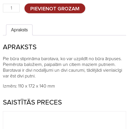
Barotava
PIEVIENOT GROZAM
baložiem
u.c.,
2
nodalījumi
Apraksts
quantity
APRAKSTS
Pie būra stiprināma barotava, ko var uzpildīt no būra ārpuses.
Piemērota baložiem, paipalām un citiem maziem putniem.
Barotavai ir divi nodalījumi un divi caurumi, tādējādi vienlaicīgi
var ēst divi putni.
Izmērs: 110 x 172 x 140 mm
SAISTĪTĀS PRECES