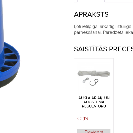
APRAKSTS
Ļoti ietilpīga, ārkārtīgi izturīg
pārnēsāšanai. Paredzēta ieka
SAISTĪTĀS PRECE
AUKLA AR ĀĶI UN
AUGSTUMA
REGULATORU
€
1,19
Pievienot