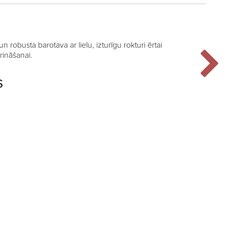
a un robusta barotava ar lielu, izturīgu rokturi ērtai
rināšanai.
S