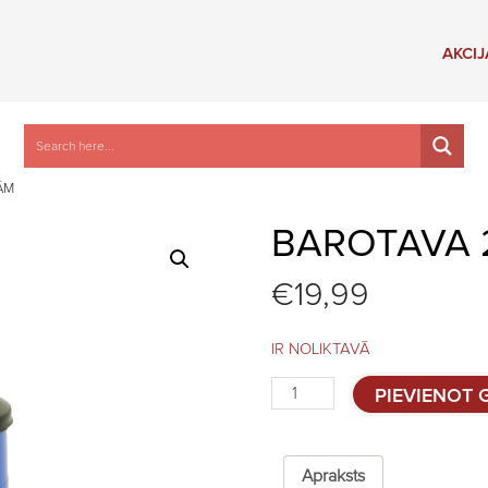
AKCIJ
ĀM
BAROTAVA 
€
19,99
IR NOLIKTAVĀ
Barotava
PIEVIENOT
25kg,
bez
kājiņām
quantity
Apraksts