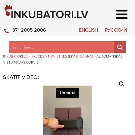
ENGLISH
РУССКИЙ
+ 371 2005 2006
INKUBATORI.LV
>
PRECES
>
NOVIETNES IEKĀRTOŠANAI
>
AUTOMĀTISKĀS
VISTU MĀJAS DURVIS
SKATĪT VIDEO: